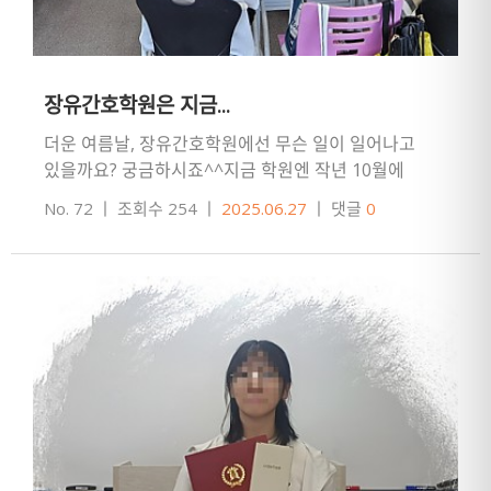
장유간호학원은 지금...
더운 여름날, 장유간호학원에선 무슨 일이 일어나고
있을까요? 궁금하시죠^^지금 학원엔 작년 10월에
입학해서 현장실습까지 마친 영나이팅게일들이
No. 72
ㅣ
조회수 254
ㅣ
2025.06.27
ㅣ
댓글
0
열공하고 있어요~열공열공!!!한 여름…