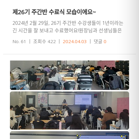
제26기 주간반 수료식 모습이에요~
2024년 2월 29일, 26기 주간반 수강생들이 1년이라는
긴 시간을 잘 보내고 수료했어요!원장님과 선생님들은
수료식을 위해 수료증과 상장, 다양한 상품, 수료 기념품
No. 61
ㅣ
조회수 422
ㅣ
2024.04.03
ㅣ
댓글
0
등을정성스…