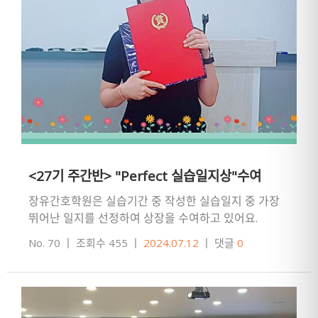
<27기 주간반> "Perfect 실습일지상"수여
장유간호학원은 실습기간 중 작성한 실습일지 중 가장
뛰어난 일지를 선정하여 상장을 수여하고 있어요.
이번에도 3~4명의 실습일지가 매우 성실하고 꼼꼼하게
No. 70
ㅣ
조회수 455
ㅣ
2024.07.12
ㅣ
댓글
0
작성되어 수상자를 고르기가 …