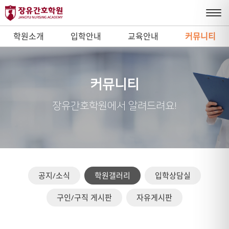
학원소개
입학안내
교육안내
커뮤니티
커뮤니티
장유간호학원에서 알려드려요!
공지/소식
학원갤러리
입학상담실
구인/구직 게시판
자유게시판