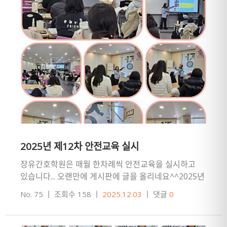
2025년 제12차 안전교육 실시
장유간호학원은 매월 한차례씩 안전교육을 실시하고
있습니다... 오랜만에 게시판에 글을 올리네요^^2025년
12월 3일,소임전 교무부장님께서 31기 주간반
No. 75
ㅣ
조회수 158
ㅣ
2025.12.03
ㅣ
댓글
0
수강생을 대상으로 안전교…