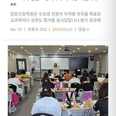
^^
장유간호학원은 수강생 전원의 자격증 취득을 목표로
교과목마다 성취도 평가를 실시있답니다.평가 경과에
따라성적 우수자는 시상을~ 성적이 부족한 경우 개별
No. 73
ㅣ
조회수 202
ㅣ
2025.09.22
ㅣ
댓글
0
보충수업을 실시합니다.자랑스…