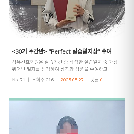
<30기 주간반> "Perfect 실습일지상" 수여
장유간호학원은 실습기간 중 작성한 실습일지 중 가장
뛰어난 일지를 선정하여 상장과 상품을 수여하고
있어요!!!Perfect 실습일지상은 실습지별로 잘 정리된
No. 71
ㅣ
조회수 216
ㅣ
2025.05.27
ㅣ
댓글
0
실습일지를 1차 선별하…