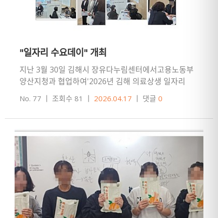
"일자리 수요데이" 개최
지난 3월 30일 김해시 장유다누림센터에서고용노동부
양산지청과 협업하여'2026년 김해 의료상생 일자리
수요데이'를 개최했답니다!!!'일자리 수요데이'는 인력
No. 77
ㅣ
조회수 81
ㅣ
2026.04.17
ㅣ
댓글
0
수요가 있는 기업과 …