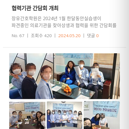
협력기관 간담회 개최
장유간호학원은 2024년 1월 한달동안실습생이
파견중인 의료기관을 찾아상생과 협력을 위한 간담회를
개최했습니다.본원에서는 원장님과 교무부장님이
No. 67
ㅣ
조회수 420
ㅣ
2024.05.20
ㅣ
댓글
0
간담회에 참석하였고협력기관에서는 간호…