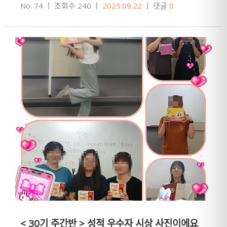
취업의 길만 남았어요!장유간호학원은 전원 합격, 전원
No. 74
ㅣ
조회수 240
ㅣ
2025.09.22
ㅣ
댓글
0
취업을 목표로 항상 최선…
< 30기 주간반 > 성적 우수자 시상 사진이에요