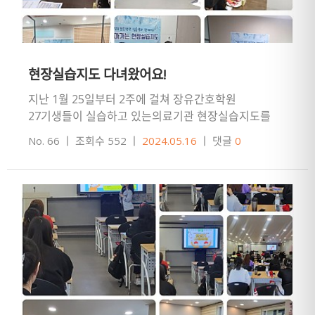
현장실습지도 다녀왔어요!
지난 1월 25일부터 2주에 걸쳐 장유간호학원
27기생들이 실습하고 있는의료기관 현장실습지도를
다녀왔습니다.원장님과 교무부장님이 의료기관
No. 66
ㅣ
조회수 552
ㅣ
2024.05.16
ㅣ
댓글
0
실습지를 2주간 순회하며실습생들의 고충도 …