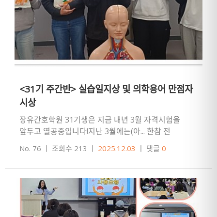
<31기 주간반> 실습일지상 및 의학용어 만점자
시상
장유간호학원 31기생은 지금 내년 3월 자격시험을
앞두고 열공중입니다!지난 3월에는(아... 한참 전
얘기네요ㅎㅎ) 의료기관 현장실습을 가기 전 간단하게
No. 76
ㅣ
조회수 213
ㅣ
2025.12.03
ㅣ
댓글
0
의학용어 시험을 치렀구요.…