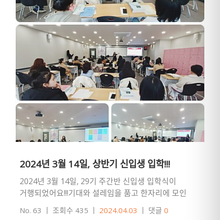
2024년 3월 14일, 상반기 신입생 입학!!!
2024년 3월 14일, 29기 주간반 신입생 입학식이
거행되었어요!!!기대와 설레임을 품고 한자리에 모인
신입생들이 저마다의 바램과 각오를 나누며 친교의
No. 63
ㅣ
조회수 435
ㅣ
2024.04.03
ㅣ
댓글
0
시간을 가졌습니다.뿐만아…