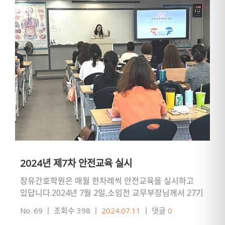
2024년 제7차 안전교육 실시
장유간호학원은 매월 한차례씩 안전교육을 실시하고
있답니다.2024년 7월 2일,소임전 교무부장님께서 27기
주간반 수강생을 대상으로 안전교육을 실시했습니다.
No. 69
ㅣ
조회수 398
ㅣ
2024.07.11
ㅣ
댓글
0
교육내용: 건물 비상대피…