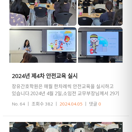
2024년 제4차 안전교육 실시
장유간호학원은 매월 한차례씩 안전교육을 실시하고
있습니다.2024년 4월 2일,소임전 교무부장님께서 29기
주간반 수강생을 대상으로 안전교육을 실시했습니다.
No. 64
ㅣ
조회수 382
ㅣ
2024.04.05
ㅣ
댓글
0
교육내용: 건물 비상대피…